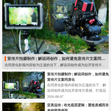
宣传片拍摄制作 | 解说词创作，如何避免宣传片文案同质化
在同质化影视内容较为泛滥的当下，解说词创作成为拉开宣传片质
感、打造品牌差异化的核心突破口。
宣传片拍摄制作 | 解说词创作，如何避免
宣传片文案同质化
在同质化影视内容较为泛滥的当下，解
说词创作成为拉开宣传片质感、打造品
牌差异化的核心突破口。
2026-08-07
亚美远传 | 布光底层逻辑：塑造质感而非
单纯照亮画面