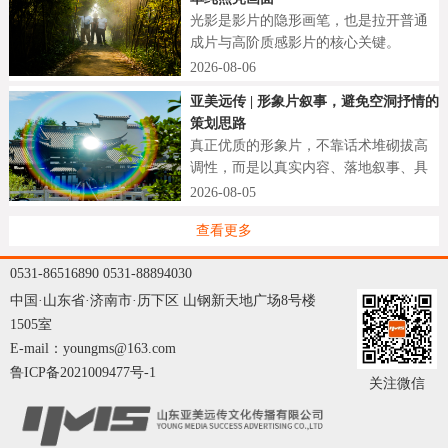
光影是影片的隐形画笔，也是拉开普通
成片与高阶质感影片的核心关键。
2026-08-06
亚美远传 | 形象片叙事，避免空洞抒情的
策划思路
真正优质的形象片，不靠话术堆砌拔高
调性，而是以真实内容、落地叙事、具
象细节打动观众。
2026-08-05
查看更多
0531-86516890 0531-88894030
中国·山东省·济南市·历下区 山钢新天地广场8号楼
1505室
E-mail：youngms@163.com
鲁ICP备2021009477号-1
关注微信