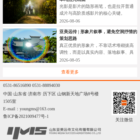
光影是影片的隐形画笔，也是拉开普通
成片与高阶质感影片的核心关键。
2026-08-06
亚美远传 | 形象片叙事，避免空洞抒情的
策划思路
真正优质的形象片，不靠话术堆砌拔高
调性，而是以真实内容、落地叙事、具
象细节打动观众。
2026-08-05
查看更多
0531-86516890 0531-88894030
中国·山东省·济南市·历下区 山钢新天地广场8号楼
1505室
E-mail：youngms@163.com
鲁ICP备2021009477号-1
关注微信