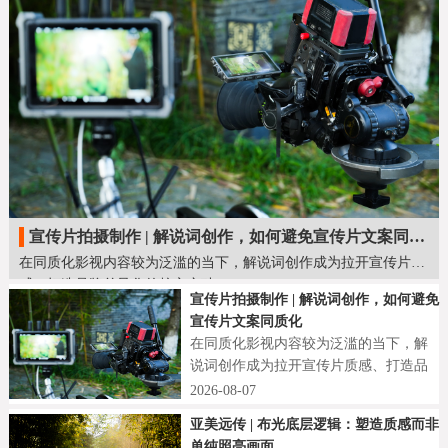
宣传片拍摄制作 | 解说词创作，如何避免宣传片文案同质化
在同质化影视内容较为泛滥的当下，解说词创作成为拉开宣传片质
感、打造品牌差异化的核心突破口。
宣传片拍摄制作 | 解说词创作，如何避免
宣传片文案同质化
在同质化影视内容较为泛滥的当下，解
说词创作成为拉开宣传片质感、打造品
牌差异化的核心突破口。
2026-08-07
亚美远传 | 布光底层逻辑：塑造质感而非
单纯照亮画面