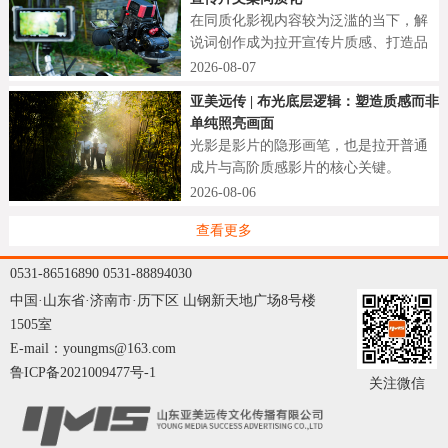
在同质化影视内容较为泛滥的当下，解
说词创作成为拉开宣传片质感、打造品
牌差异化的核心突破口。
2026-08-07
亚美远传 | 布光底层逻辑：塑造质感而非
单纯照亮画面
光影是影片的隐形画笔，也是拉开普通
成片与高阶质感影片的核心关键。
2026-08-06
查看更多
0531-86516890 0531-88894030
中国·山东省·济南市·历下区 山钢新天地广场8号楼
1505室
E-mail：youngms@163.com
鲁ICP备2021009477号-1
关注微信