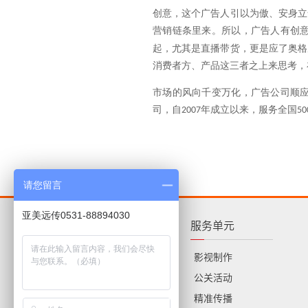
创意，这个广告人引以为傲、安身立
营销链条里来。所以，广告人有创
起，尤其是直播带货，更是应了奥格
消费者方、产品这三者之上来思考，
市场的风向千变万化，广告公司顺
司，自
年成立以来，服务全国
2007
50
请您留言
亚美远传0531-88894030
亚美远传
服务单元
关于我们
影视制作
人才招聘
公关活动
新闻动态
精准传播