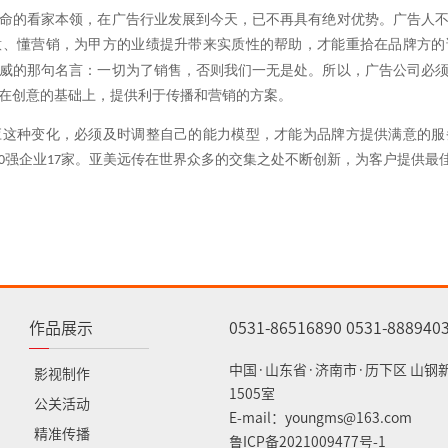
命的看家本领，在广告行业发展到今天，已不再具有绝对优势。广告人
意、懂营销，
为甲方的业绩提升带来实质性的帮助，
才能重拾在品牌方的
威的那句名言：一切为了销售，否则我们一无是处。所以，广告公司必
在创意的基础上，提供利于传播和营销的方案。
应这种变化，必须及时调整自己的能力模型，才能为品牌方提供满意的服
强企业
家。亚美远传
在世界众多的交集之处不断创新，为客户提供最
0
17
作品展示
0531-86516890 0531-888940
中国·山东省·济南市·历下区 山钢
影视制作
1505室
公关活动
E-mail：youngms@163.com
精准传播
鲁ICP备2021009477号-1