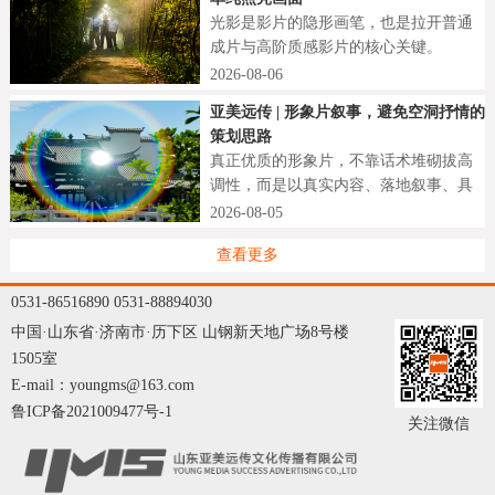
光影是影片的隐形画笔，也是拉开普通
成片与高阶质感影片的核心关键。
2026-08-06
亚美远传 | 形象片叙事，避免空洞抒情的
策划思路
真正优质的形象片，不靠话术堆砌拔高
调性，而是以真实内容、落地叙事、具
象细节打动观众。
2026-08-05
查看更多
0531-86516890 0531-88894030
中国·山东省·济南市·历下区 山钢新天地广场8号楼
1505室
E-mail：youngms@163.com
鲁ICP备2021009477号-1
关注微信