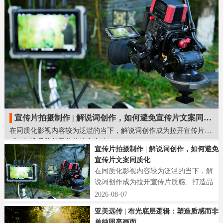
宣传片拍摄制作 | 解说词创作，如何避免宣传片文案同质化
在同质化影视内容较为泛滥的当下，解说词创作成为拉开宣传片质
感、打造品牌差异化的核心突破口。
宣传片拍摄制作 | 解说词创作，如何避免
宣传片文案同质化
在同质化影视内容较为泛滥的当下，解
说词创作成为拉开宣传片质感、打造品
牌差异化的核心突破口。
2026-08-07
亚美远传 | 布光底层逻辑：塑造质感而非
单纯照亮画面