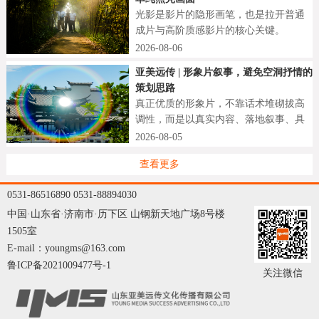
光影是影片的隐形画笔，也是拉开普通
成片与高阶质感影片的核心关键。
2026-08-06
亚美远传 | 形象片叙事，避免空洞抒情的
策划思路
真正优质的形象片，不靠话术堆砌拔高
调性，而是以真实内容、落地叙事、具
象细节打动观众。
2026-08-05
查看更多
0531-86516890 0531-88894030
中国·山东省·济南市·历下区 山钢新天地广场8号楼
1505室
E-mail：youngms@163.com
鲁ICP备2021009477号-1
关注微信