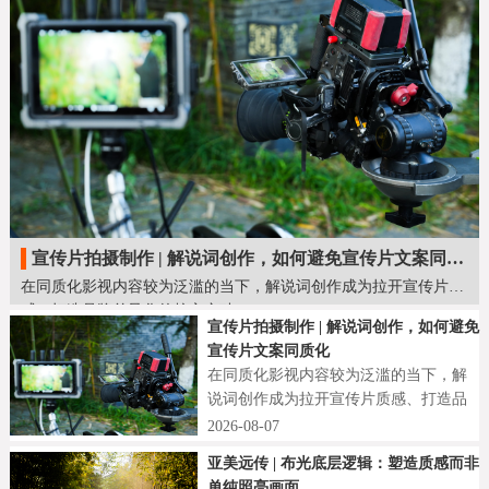
宣传片拍摄制作 | 解说词创作，如何避免宣传片文案同质化
在同质化影视内容较为泛滥的当下，解说词创作成为拉开宣传片质
感、打造品牌差异化的核心突破口。
宣传片拍摄制作 | 解说词创作，如何避免
宣传片文案同质化
在同质化影视内容较为泛滥的当下，解
说词创作成为拉开宣传片质感、打造品
牌差异化的核心突破口。
2026-08-07
亚美远传 | 布光底层逻辑：塑造质感而非
单纯照亮画面